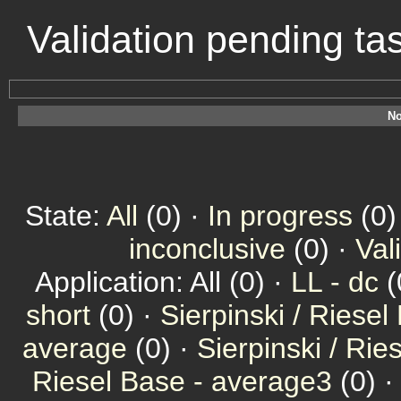
Validation pending ta
No
State:
All
(0) ·
In progress
(0)
inconclusive
(0) ·
Val
Application: All (0) ·
LL - dc
(
short
(0) ·
Sierpinski / Riesel
average
(0) ·
Sierpinski / Ri
Riesel Base - average3
(0) 