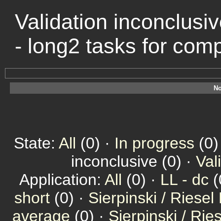
Validation inconclusiv
- long2 tasks for com
No
State:
All
(0) ·
In progress
(0)
inconclusive (0) ·
Val
Application:
All
(0) ·
LL - dc
(
short
(0) ·
Sierpinski / Riesel
average
(0) ·
Sierpinski / Ri