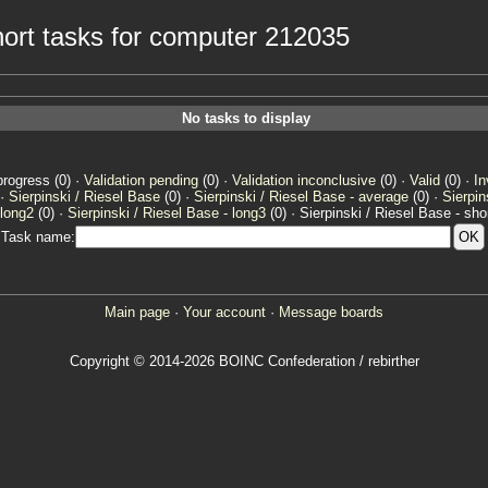
short tasks for computer 212035
No tasks to display
progress (0) ·
Validation pending
(0) ·
Validation inconclusive
(0) ·
Valid
(0) ·
In
 ·
Sierpinski / Riesel Base
(0) ·
Sierpinski / Riesel Base - average
(0) ·
Sierpin
 long2
(0) ·
Sierpinski / Riesel Base - long3
(0) · Sierpinski / Riesel Base - shor
Task name:
Main page
·
Your account
·
Message boards
Copyright © 2014-2026 BOINC Confederation / rebirther