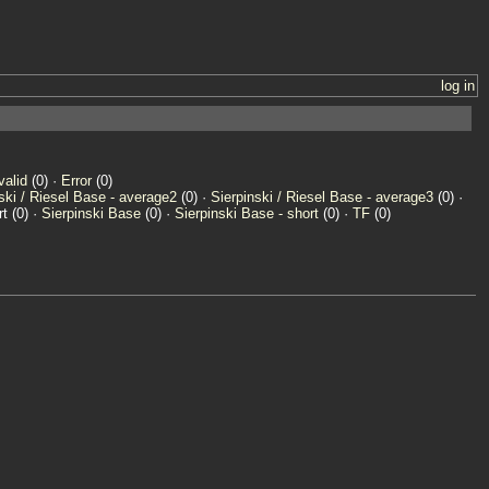
log in
valid
(0) ·
Error
(0)
ski / Riesel Base - average2
(0) ·
Sierpinski / Riesel Base - average3
(0) ·
t (0) ·
Sierpinski Base
(0) ·
Sierpinski Base - short
(0) ·
TF
(0)