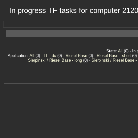
In progress TF tasks for computer 212
State:
All
(0) · In 
Application:
All
(0) ·
LL - dc
(0) ·
Riesel Base
(0) ·
Riesel Base - short
(0)
Sierpinski / Riesel Base - long
(0) ·
Sierpinski / Riesel Base -