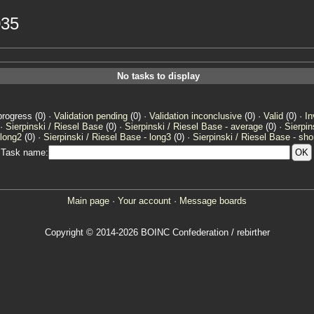
035
No tasks to display
progress (0) ·
Validation pending
(0) ·
Validation inconclusive
(0) ·
Valid
(0) ·
In
 ·
Sierpinski / Riesel Base
(0) ·
Sierpinski / Riesel Base - average
(0) ·
Sierpin
 long2
(0) ·
Sierpinski / Riesel Base - long3
(0) ·
Sierpinski / Riesel Base - sho
Task name:
Main page
·
Your account
·
Message boards
Copyright © 2014-2026 BOINC Confederation / rebirther