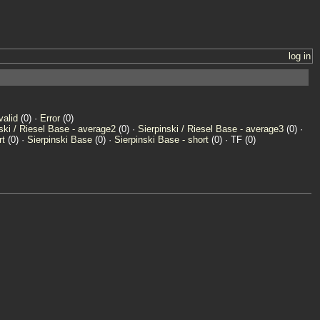
log in
valid
(0) ·
Error
(0)
ski / Riesel Base - average2
(0) ·
Sierpinski / Riesel Base - average3
(0) ·
rt
(0) ·
Sierpinski Base
(0) ·
Sierpinski Base - short
(0) · TF (0)