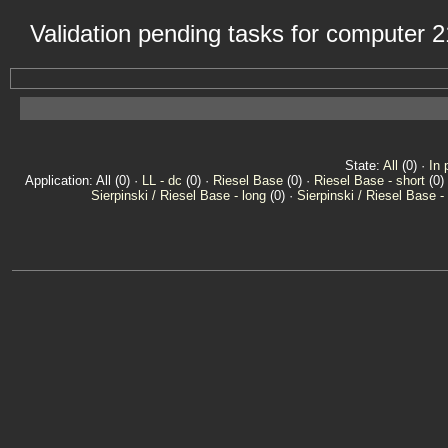
Validation pending tasks for computer 
State:
All
(0) ·
In 
Application: All (0) ·
LL - dc
(0) ·
Riesel Base
(0) ·
Riesel Base - short
(0)
Sierpinski / Riesel Base - long
(0) ·
Sierpinski / Riesel Base -