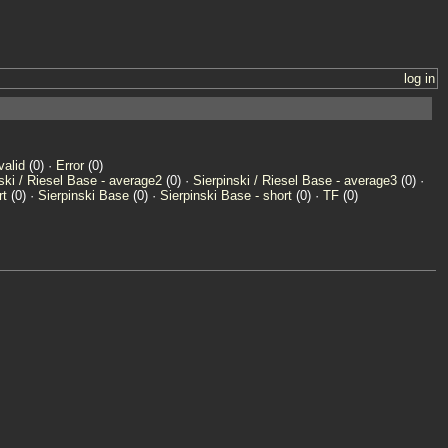
log in
valid
(0) ·
Error
(0)
ski / Riesel Base - average2
(0) ·
Sierpinski / Riesel Base - average3
(0) ·
rt
(0) ·
Sierpinski Base
(0) ·
Sierpinski Base - short
(0) ·
TF
(0)