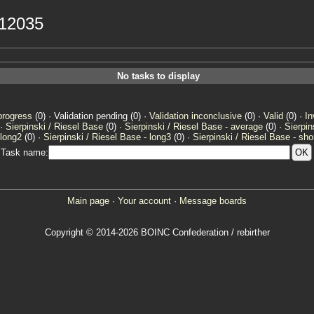
212035
No tasks to display
progress
(0) · Validation pending (0) ·
Validation inconclusive
(0) ·
Valid
(0) ·
In
 ·
Sierpinski / Riesel Base
(0) ·
Sierpinski / Riesel Base - average
(0) ·
Sierpin
 long2
(0) ·
Sierpinski / Riesel Base - long3
(0) ·
Sierpinski / Riesel Base - sho
Task name:
Main page
·
Your account
·
Message boards
Copyright © 2014-2026 BOINC Confederation / rebirther