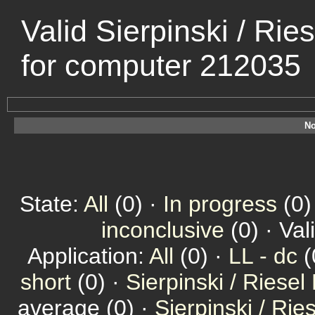
Valid Sierpinski / Rie
for computer 212035
No
State:
All
(0) ·
In progress
(0)
inconclusive
(0) · Val
Application:
All
(0) ·
LL - dc
(
short
(0) ·
Sierpinski / Riesel
average (0) ·
Sierpinski / Ri