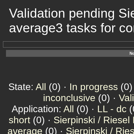
Validation pending Sie
average3 tasks for c
No
State:
All
(0) ·
In progress
(0)
inconclusive
(0) ·
Val
Application:
All
(0) ·
LL - dc
(
short
(0) ·
Sierpinski / Riesel
average
(0) ·
Sierpinski / Ri