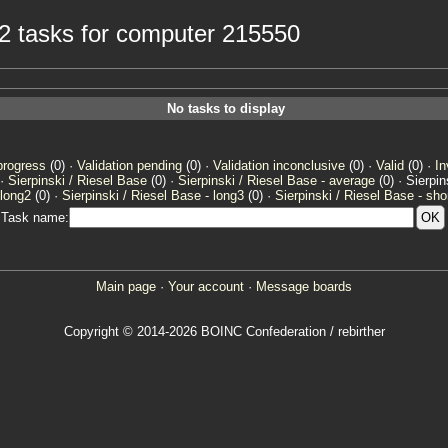
e2 tasks for computer 215550
No tasks to display
progress
(0) ·
Validation pending
(0) ·
Validation inconclusive
(0) ·
Valid
(0) ·
In
 ·
Sierpinski / Riesel Base
(0) ·
Sierpinski / Riesel Base - average
(0) · Sierpi
 long2
(0) ·
Sierpinski / Riesel Base - long3
(0) ·
Sierpinski / Riesel Base - sho
Task name:
Main page
·
Your account
·
Message boards
Copyright © 2014-2026 BOINC Confederation / rebirther