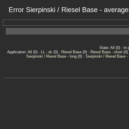
Error Sierpinski / Riesel Base - averag
State:
All
(0) ·
In 
Application:
All
(0) ·
LL - dc
(0) ·
Riesel Base
(0) ·
Riesel Base - short
(0)
Sierpinski / Riesel Base - long
(0) ·
Sierpinski / Riesel Base -