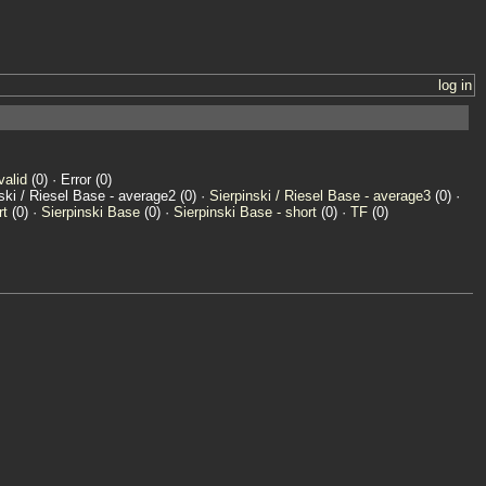
log in
valid
(0) · Error (0)
nski / Riesel Base - average2 (0) ·
Sierpinski / Riesel Base - average3
(0) ·
rt
(0) ·
Sierpinski Base
(0) ·
Sierpinski Base - short
(0) ·
TF
(0)