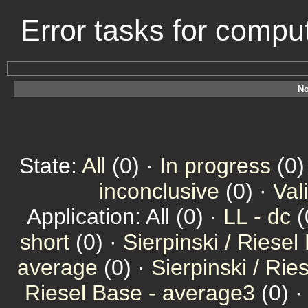
Error tasks for comp
No
State:
All
(0) ·
In progress
(0)
inconclusive
(0) ·
Val
Application: All (0) ·
LL - dc
(
short
(0) ·
Sierpinski / Riesel
average
(0) ·
Sierpinski / Ri
Riesel Base - average3
(0) 