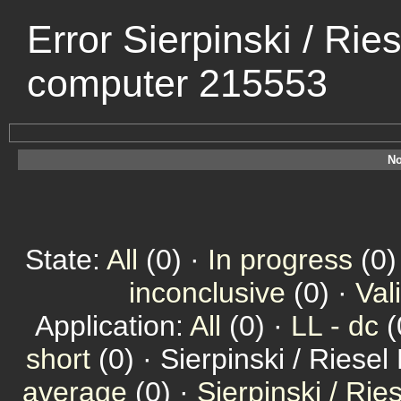
Error Sierpinski / Rie
computer 215553
No
State:
All
(0) ·
In progress
(0)
inconclusive
(0) ·
Val
Application:
All
(0) ·
LL - dc
(
short
(0) · Sierpinski / Riesel
average
(0) ·
Sierpinski / Ri