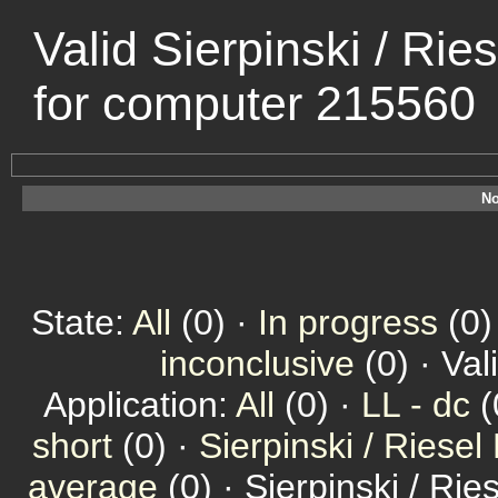
Valid Sierpinski / Ri
for computer 215560
No
State:
All
(0) ·
In progress
(0)
inconclusive
(0) · Val
Application:
All
(0) ·
LL - dc
(
short
(0) ·
Sierpinski / Riesel
average
(0) · Sierpinski / Ri