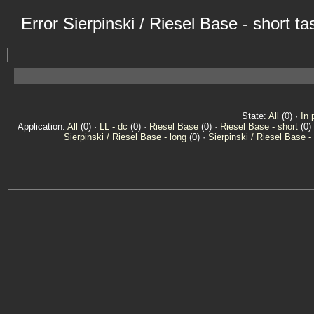
Error Sierpinski / Riesel Base - short 
State:
All
(0) ·
In 
Application:
All
(0) ·
LL - dc
(0) ·
Riesel Base
(0) ·
Riesel Base - short
(0)
Sierpinski / Riesel Base - long
(0) ·
Sierpinski / Riesel Base -