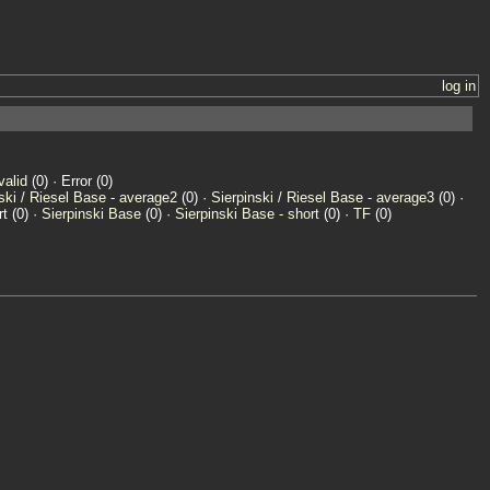
log in
valid
(0) · Error (0)
ski / Riesel Base - average2
(0) ·
Sierpinski / Riesel Base - average3
(0) ·
t (0) ·
Sierpinski Base
(0) ·
Sierpinski Base - short
(0) ·
TF
(0)