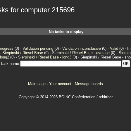
tasks for computer 215696
No tasks to display
progress
(0) ·
Validation pending
(0) ·
Validation inconclusive
(0) ·
Valid
(0) ·
In
 ·
Sierpinski / Riesel Base
(0) ·
Sierpinski / Riesel Base - average
(0) ·
Sierpin
 long2
(0) ·
Sierpinski / Riesel Base - long3
(0) · Sierpinski / Riesel Base - shor
Task name:
Main page
·
Your account
·
Message boards
Copyright © 2014-2026 BOINC Confederation / rebirther