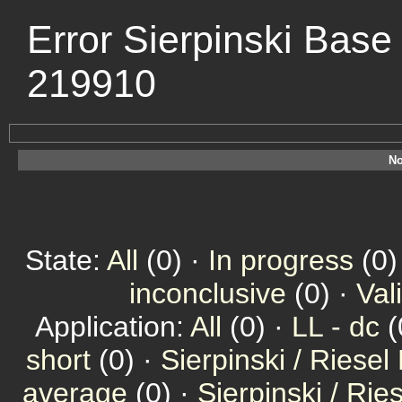
Error Sierpinski Base 
219910
No
State:
All
(0) ·
In progress
(0)
inconclusive
(0) ·
Val
Application:
All
(0) ·
LL - dc
(
short
(0) ·
Sierpinski / Riesel
average
(0) ·
Sierpinski / Ri