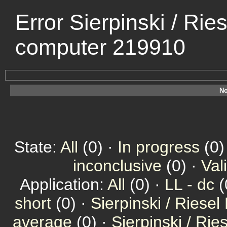
Error Sierpinski / Rie
computer 219910
No
State:
All
(0) ·
In progress
(0)
inconclusive
(0) ·
Val
Application:
All
(0) ·
LL - dc
(
short
(0) ·
Sierpinski / Riesel
average
(0) ·
Sierpinski / Ri