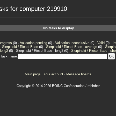
tasks for computer 219910
No tasks to display
progress
(0) ·
Validation pending
(0) ·
Validation inconclusive
(0) ·
Valid
(0) ·
In
 ·
Sierpinski / Riesel Base
(0) ·
Sierpinski / Riesel Base - average
(0) ·
Sierpin
 long2
(0) · Sierpinski / Riesel Base - long3 (0) ·
Sierpinski / Riesel Base - sho
Task name:
Main page
·
Your account
·
Message boards
Copyright © 2014-2026 BOINC Confederation / rebirther