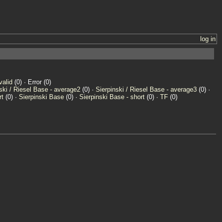
log in
valid
(0) · Error (0)
ski / Riesel Base - average2
(0) ·
Sierpinski / Riesel Base - average3
(0) ·
rt
(0) ·
Sierpinski Base
(0) ·
Sierpinski Base - short
(0) ·
TF
(0)