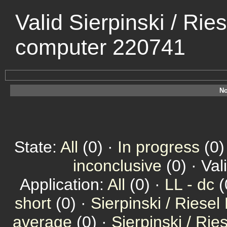
Valid Sierpinski / Rie
computer 220741
No
State:
All
(0) ·
In progress
(0)
inconclusive
(0) · Val
Application:
All
(0) ·
LL - dc
(
short
(0) ·
Sierpinski / Riesel
average
(0) ·
Sierpinski / Ri