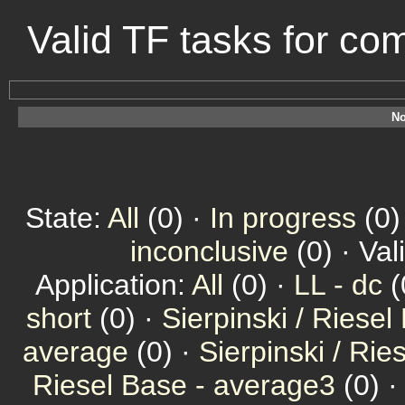
Valid TF tasks for c
No
State:
All
(0) ·
In progress
(0)
inconclusive
(0) · Val
Application:
All
(0) ·
LL - dc
(
short
(0) ·
Sierpinski / Riesel
average
(0) ·
Sierpinski / Ri
Riesel Base - average3
(0) 