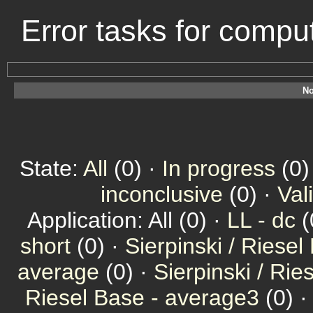
Error tasks for comp
No
State:
All
(0) ·
In progress
(0)
inconclusive
(0) ·
Val
Application: All (0) ·
LL - dc
(
short
(0) ·
Sierpinski / Riesel
average
(0) ·
Sierpinski / Ri
Riesel Base - average3
(0) 