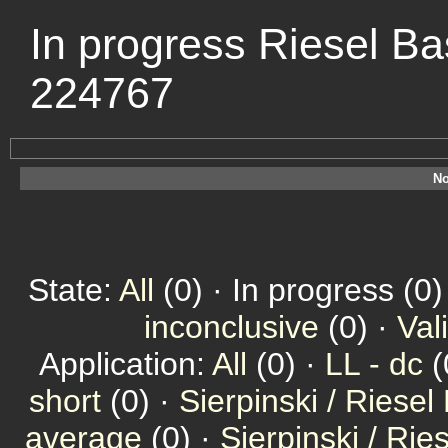
In progress Riesel Ba
224767
No
State:
All
(0) · In progress (0)
inconclusive
(0) ·
Val
Application:
All
(0) ·
LL - dc
(
short
(0) ·
Sierpinski / Riesel
average
(0) ·
Sierpinski / Ri