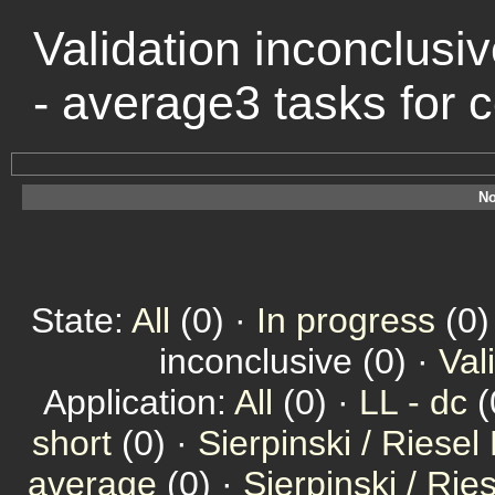
Validation inconclusiv
- average3 tasks for
No
State:
All
(0) ·
In progress
(0)
inconclusive (0) ·
Val
Application:
All
(0) ·
LL - dc
(
short
(0) ·
Sierpinski / Riesel
average
(0) ·
Sierpinski / Ri