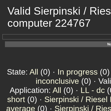
Valid Sierpinski / Rie
computer 224767
No
State:
All
(0) ·
In progress
(0)
inconclusive
(0) · Val
Application:
All
(0) ·
LL - dc
(
short
(0) ·
Sierpinski / Riesel
average
(0) ·
Sierpinski / Ri