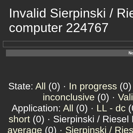
Invalid Sierpinski / R
computer 224767
No
State:
All
(0) ·
In progress
(0)
inconclusive
(0) ·
Val
Application:
All
(0) ·
LL - dc
(
short
(0) · Sierpinski / Riesel
average
(0) ·
Sierpinski / Ri