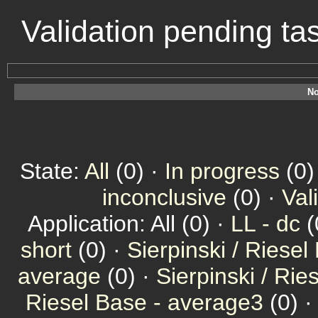
Validation pending t
No
State:
All
(0) ·
In progress
(0)
inconclusive
(0) ·
Val
Application: All (0) ·
LL - dc
(
short
(0) ·
Sierpinski / Riesel
average
(0) ·
Sierpinski / Ri
Riesel Base - average3
(0) 