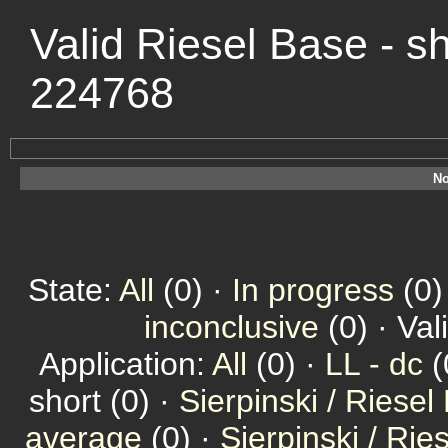
Valid Riesel Base - s
224768
No
State:
All
(0) ·
In progress
(0)
inconclusive
(0) · Val
Application:
All
(0) ·
LL - dc
(
short (0) ·
Sierpinski / Riesel
average
(0) ·
Sierpinski / Ri