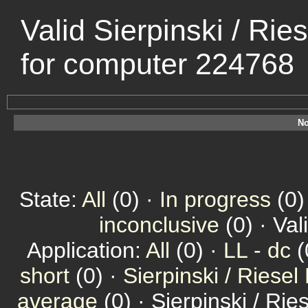
Valid Sierpinski / Ri
for computer 224768
No
State:
All
(0) ·
In progress
(0)
inconclusive
(0) · Val
Application:
All
(0) ·
LL - dc
(
short
(0) ·
Sierpinski / Riesel
average
(0) · Sierpinski / Ri