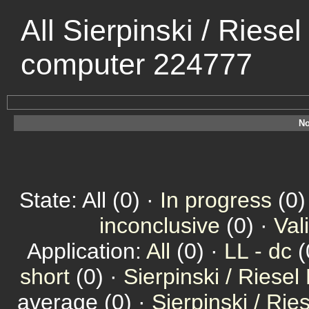
All Sierpinski / Riese
computer 224777
No
State: All (0) ·
In progress
(0)
inconclusive
(0) ·
Val
Application:
All
(0) ·
LL - dc
(
short
(0) ·
Sierpinski / Riesel
average (0) ·
Sierpinski / Ri