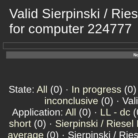
Valid Sierpinski / Ri
for computer 224777
No
State:
All
(0) ·
In progress
(0)
inconclusive
(0) · Val
Application:
All
(0) ·
LL - dc
(
short
(0) ·
Sierpinski / Riesel
average
(0) · Sierpinski / Ri