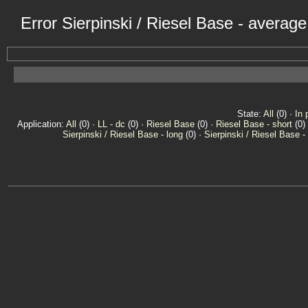
Error Sierpinski / Riesel Base - averag
State:
All
(0) ·
In 
Application:
All
(0) ·
LL - dc
(0) ·
Riesel Base
(0) ·
Riesel Base - short
(0)
Sierpinski / Riesel Base - long
(0) ·
Sierpinski / Riesel Base -