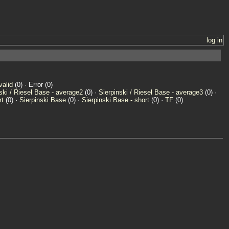
log in
valid
(0) · Error (0)
ski / Riesel Base - average2
(0) ·
Sierpinski / Riesel Base - average3
(0) ·
rt
(0) ·
Sierpinski Base
(0) ·
Sierpinski Base - short
(0) ·
TF
(0)