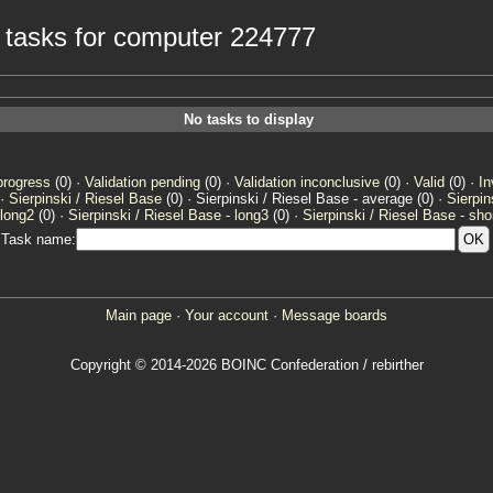
e tasks for computer 224777
No tasks to display
progress
(0) ·
Validation pending
(0) ·
Validation inconclusive
(0) ·
Valid
(0) ·
In
 ·
Sierpinski / Riesel Base
(0) · Sierpinski / Riesel Base - average (0) ·
Sierpin
 long2
(0) ·
Sierpinski / Riesel Base - long3
(0) ·
Sierpinski / Riesel Base - sho
Task name:
Main page
·
Your account
·
Message boards
Copyright © 2014-2026 BOINC Confederation / rebirther