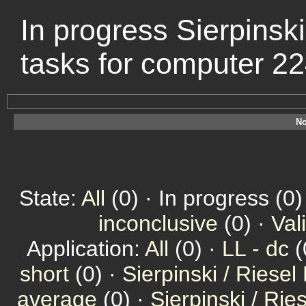
In progress Sierpinsk
tasks for computer 2
No
State:
All
(0) · In progress (0)
inconclusive
(0) ·
Val
Application:
All
(0) ·
LL - dc
(
short
(0) ·
Sierpinski / Riesel
average
(0) ·
Sierpinski / Ri