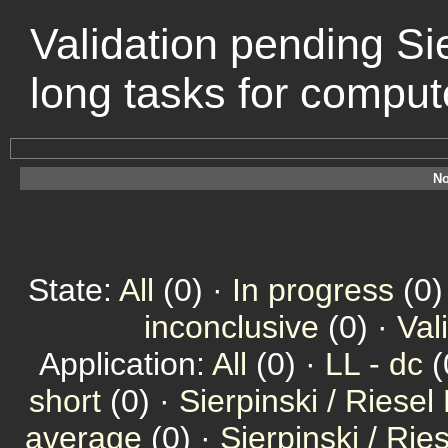
Validation pending Sie
long tasks for compu
No
State:
All
(0) ·
In progress
(0)
inconclusive
(0) ·
Val
Application:
All
(0) ·
LL - dc
(
short
(0) ·
Sierpinski / Riesel
average
(0) ·
Sierpinski / Ri