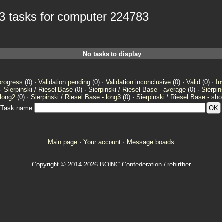
e3 tasks for computer 224783
No tasks to display
progress
(0) ·
Validation pending
(0) ·
Validation inconclusive
(0) ·
Valid
(0) ·
In
 ·
Sierpinski / Riesel Base
(0) ·
Sierpinski / Riesel Base - average
(0) ·
Sierpin
 long2
(0) ·
Sierpinski / Riesel Base - long3
(0) ·
Sierpinski / Riesel Base - sho
Task name:
Main page
·
Your account
·
Message boards
Copyright © 2014-2026 BOINC Confederation / rebirther