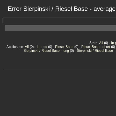
Error Sierpinski / Riesel Base - averag
State:
All
(0) ·
In 
Application:
All
(0) ·
LL - dc
(0) ·
Riesel Base
(0) ·
Riesel Base - short
(0)
Sierpinski / Riesel Base - long
(0) ·
Sierpinski / Riesel Base -