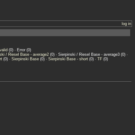
log in
valid
(0) · Error (0)
ski / Riesel Base - average2
(0) · Sierpinski / Riesel Base - average3 (0) ·
rt
(0) ·
Sierpinski Base
(0) ·
Sierpinski Base - short
(0) ·
TF
(0)