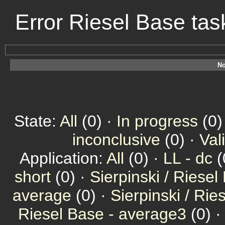
Error Riesel Base ta
No
State:
All
(0) ·
In progress
(0)
inconclusive
(0) ·
Val
Application:
All
(0) ·
LL - dc
(
short
(0) ·
Sierpinski / Riesel
average
(0) ·
Sierpinski / Ri
Riesel Base - average3
(0) 