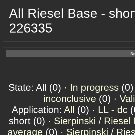
All Riesel Base - shor
226335
No
State: All (0) ·
In progress
(0)
inconclusive
(0) ·
Val
Application:
All
(0) ·
LL - dc
(
short (0) ·
Sierpinski / Riesel
average
(0) ·
Sierpinski / Ri