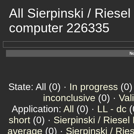
All Sierpinski / Riese
computer 226335
No
State: All (0) ·
In progress
(0)
inconclusive
(0) ·
Val
Application:
All
(0) ·
LL - dc
(
short
(0) ·
Sierpinski / Riesel
average
(0) ·
Sierpinski / Ri