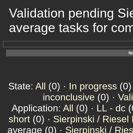
Validation pending Sie
average tasks for co
No
State:
All
(0) ·
In progress
(0)
inconclusive
(0) ·
Val
Application:
All
(0) ·
LL - dc
(
short
(0) ·
Sierpinski / Riesel
average (0) ·
Sierpinski / Ri