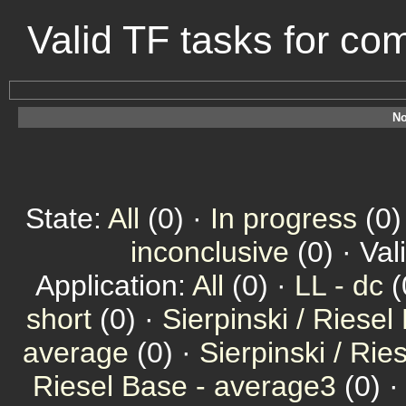
Valid TF tasks for c
No
State:
All
(0) ·
In progress
(0)
inconclusive
(0) · Val
Application:
All
(0) ·
LL - dc
(
short
(0) ·
Sierpinski / Riesel
average
(0) ·
Sierpinski / Ri
Riesel Base - average3
(0) 