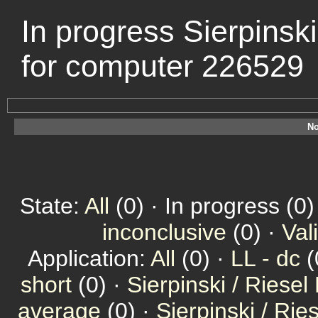
In progress Sierpinski
for computer 226529
No
State:
All
(0) · In progress (0)
inconclusive
(0) ·
Val
Application:
All
(0) ·
LL - dc
(
short
(0) ·
Sierpinski / Riesel
average
(0) ·
Sierpinski / Ri