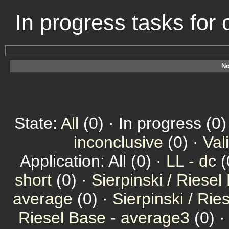
In progress tasks fo
No
State:
All
(0) · In progress (0)
inconclusive
(0) ·
Val
Application: All (0) ·
LL - dc
(
short
(0) ·
Sierpinski / Riesel
average
(0) ·
Sierpinski / Ri
Riesel Base - average3
(0) 