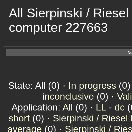
All Sierpinski / Riese
computer 227663
No
State: All (0) ·
In progress
(0)
inconclusive
(0) ·
Val
Application:
All
(0) ·
LL - dc
(
short
(0) ·
Sierpinski / Riesel
average
(0) ·
Sierpinski / Ri