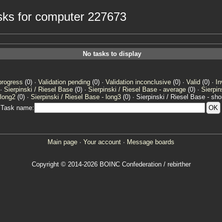
tasks for computer 227673
No tasks to display
progress
(0) ·
Validation pending
(0) ·
Validation inconclusive
(0) ·
Valid
(0) ·
In
 ·
Sierpinski / Riesel Base
(0) ·
Sierpinski / Riesel Base - average
(0) ·
Sierpin
 long2
(0) ·
Sierpinski / Riesel Base - long3
(0) · Sierpinski / Riesel Base - shor
Task name:
Main page
·
Your account
·
Message boards
Copyright © 2014-2026 BOINC Confederation / rebirther