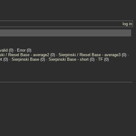
log in
valid
(0) · Error (0)
ski / Riesel Base - average2
(0) ·
Sierpinski / Riesel Base - average3
(0) ·
t (0) ·
Sierpinski Base
(0) ·
Sierpinski Base - short
(0) ·
TF
(0)