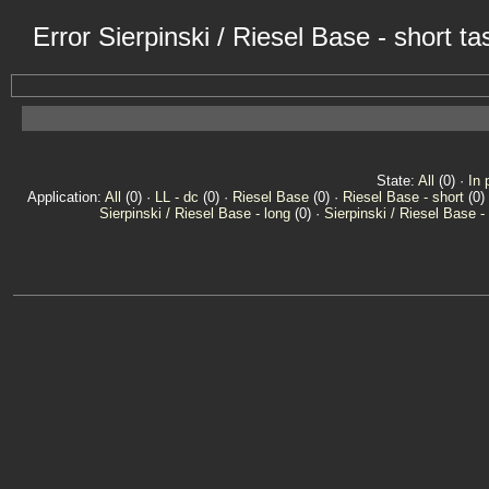
Error Sierpinski / Riesel Base - short 
State:
All
(0) ·
In 
Application:
All
(0) ·
LL - dc
(0) ·
Riesel Base
(0) ·
Riesel Base - short
(0)
Sierpinski / Riesel Base - long
(0) ·
Sierpinski / Riesel Base -