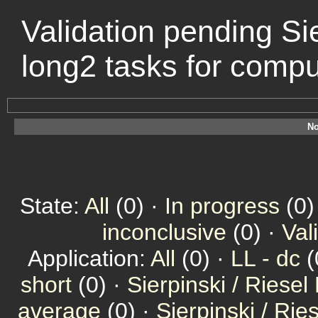
Validation pending Sie
long2 tasks for comp
No
State:
All
(0) ·
In progress
(0)
inconclusive
(0) ·
Val
Application:
All
(0) ·
LL - dc
(
short
(0) ·
Sierpinski / Riesel
average
(0) ·
Sierpinski / Ri