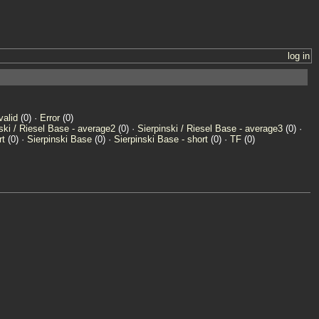
log in
valid
(0) ·
Error
(0)
ski / Riesel Base - average2
(0) ·
Sierpinski / Riesel Base - average3
(0) ·
rt
(0) ·
Sierpinski Base
(0) ·
Sierpinski Base - short
(0) ·
TF
(0)