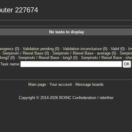
mputer 227674
No tasks to display
progress
(0) ·
Validation pending
(0) ·
Validation inconclusive
(0) · Valid (0) ·
In
 ·
Sierpinski / Riesel Base
(0) ·
Sierpinski / Riesel Base - average
(0) ·
Sierpin
 long2
(0) ·
Sierpinski / Riesel Base - long3
(0) ·
Sierpinski / Riesel Base - sho
Task name:
Main page
·
Your account
·
Message boards
Copyright © 2014-2026 BOINC Confederation / rebirther