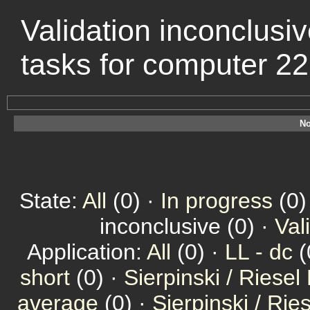
Validation inconclusiv
tasks for computer 2
No
State:
All
(0) ·
In progress
(0)
inconclusive (0) ·
Val
Application:
All
(0) ·
LL - dc
(
short
(0) ·
Sierpinski / Riesel
average
(0) ·
Sierpinski / Ri