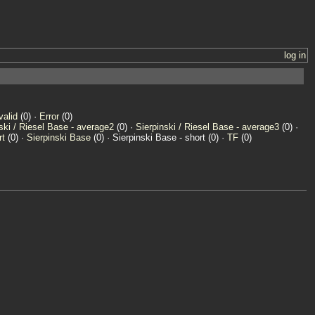
log in
valid
(0) ·
Error
(0)
ski / Riesel Base - average2
(0) ·
Sierpinski / Riesel Base - average3
(0) ·
rt
(0) ·
Sierpinski Base
(0) · Sierpinski Base - short (0) ·
TF
(0)