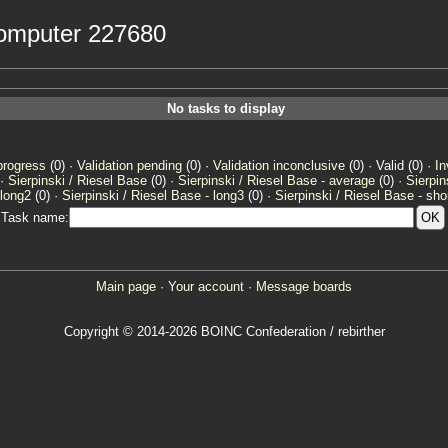
 computer 227680
No tasks to display
progress
(0) ·
Validation pending
(0) ·
Validation inconclusive
(0) · Valid (0) ·
In
 ·
Sierpinski / Riesel Base
(0) ·
Sierpinski / Riesel Base - average
(0) ·
Sierpin
 long2
(0) ·
Sierpinski / Riesel Base - long3
(0) ·
Sierpinski / Riesel Base - sho
Task name:
Main page
·
Your account
·
Message boards
Copyright © 2014-2026 BOINC Confederation / rebirther