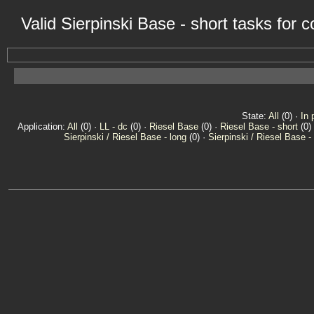
Valid Sierpinski Base - short tasks for
State:
All
(0) ·
In 
Application:
All
(0) ·
LL - dc
(0) ·
Riesel Base
(0) ·
Riesel Base - short
(0)
Sierpinski / Riesel Base - long
(0) ·
Sierpinski / Riesel Base -