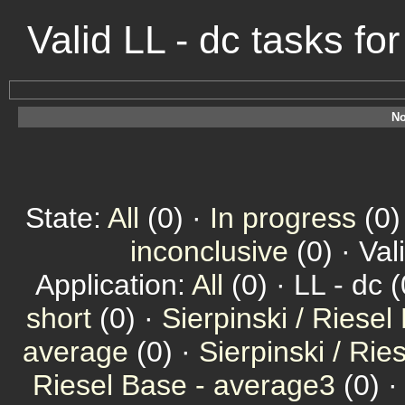
Valid LL - dc tasks f
No
State:
All
(0) ·
In progress
(0)
inconclusive
(0) · Val
Application:
All
(0) · LL - dc (
short
(0) ·
Sierpinski / Riesel
average
(0) ·
Sierpinski / Ri
Riesel Base - average3
(0) 