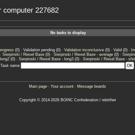
or computer 227682
No tasks to display
progress
(0) · Validation pending (0) ·
Validation inconclusive
(0) ·
Valid
(0) ·
In
 ·
Sierpinski / Riesel Base
(0) ·
Sierpinski / Riesel Base - average
(0) ·
Sierpin
 long2
(0) ·
Sierpinski / Riesel Base - long3
(0) ·
Sierpinski / Riesel Base - sho
Task name:
Main page
·
Your account
·
Message boards
Copyright © 2014-2026 BOINC Confederation / rebirther