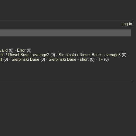
log in
valid
(0) ·
Error
(0)
ski / Riesel Base - average2
(0) ·
Sierpinski / Riesel Base - average3
(0) ·
rt
(0) ·
Sierpinski Base
(0) ·
Sierpinski Base - short
(0) ·
TF
(0)