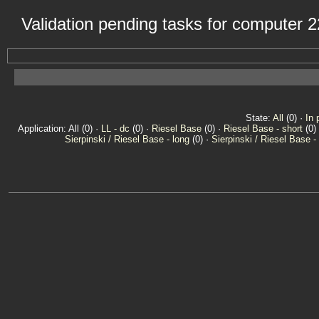
Validation pending tasks for computer 
State:
All
(0) ·
In 
Application: All (0) ·
LL - dc
(0) ·
Riesel Base
(0) ·
Riesel Base - short
(0)
Sierpinski / Riesel Base - long
(0) ·
Sierpinski / Riesel Base -