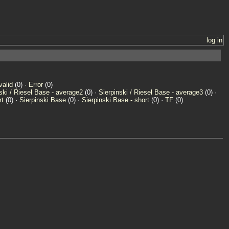
log in
valid
(0) ·
Error
(0)
ski / Riesel Base - average2
(0) ·
Sierpinski / Riesel Base - average3
(0) ·
rt
(0) ·
Sierpinski Base
(0) ·
Sierpinski Base - short
(0) ·
TF
(0)