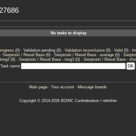
227686
No tasks to display
progress
(0) · Validation pending (0) ·
Validation inconclusive
(0) ·
Valid
(0) ·
In
 ·
Sierpinski / Riesel Base
(0) ·
Sierpinski / Riesel Base - average
(0) ·
Sierpin
 long2
(0) ·
Sierpinski / Riesel Base - long3
(0) ·
Sierpinski / Riesel Base - sho
Task name:
Main page
·
Your account
·
Message boards
Copyright © 2014-2026 BOINC Confederation / rebirther