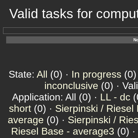
Valid tasks for comp
No
State:
All
(0) ·
In progress
(0)
inconclusive
(0) · Val
Application: All (0) ·
LL - dc
(
short
(0) ·
Sierpinski / Riesel
average
(0) ·
Sierpinski / Ri
Riesel Base - average3
(0) 