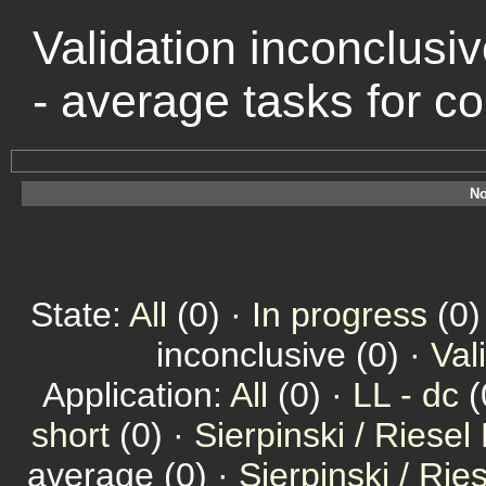
Validation inconclusiv
- average tasks for 
No
State:
All
(0) ·
In progress
(0)
inconclusive (0) ·
Val
Application:
All
(0) ·
LL - dc
(
short
(0) ·
Sierpinski / Riesel
average (0) ·
Sierpinski / Ri