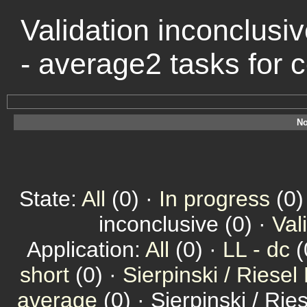
Validation inconclusiv
- average2 tasks for
No
State:
All
(0) ·
In progress
(0)
inconclusive (0) ·
Val
Application:
All
(0) ·
LL - dc
(
short
(0) ·
Sierpinski / Riesel
average
(0) · Sierpinski / Ri